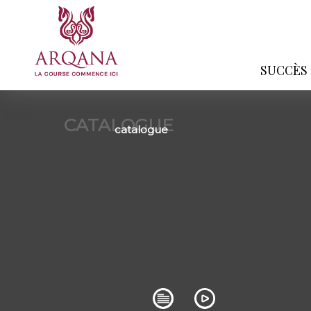
SUCCÈS
CATALOGUE
catalogue