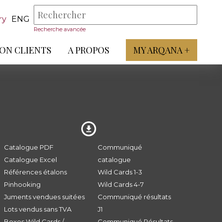
ry
ENG
Recherche avancée
ON CLIENTS
A PROPOS
MY ARQANA +
Catalogue PDF
Communiqué
Catalogue Excel
catalogue
Références étalons
Wild Cards 1-3
Pinhooking
Wild Cards 4-7
Juments vendues suitées
Communiqué résultats
Lots vendus sans TVA
J1
Boxes Wild Cards /
Communiqué Résultats