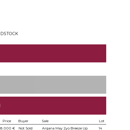
ODSTOCK
N
Price
Buyer
Sale
Lot
28.000 €
Not Sold
Arqana May 2yo Breeze Up
14