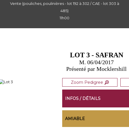
Vente (pouliches, poulinières - lot 192 à 302 / CAE - lot 303 à
485)
11h00
LOT 3 - SAFRAN
M. 06/04/2017
Présenté par Mocklershill
Zoom Pedigree
INFOS / DÉTAILS
AMIABLE