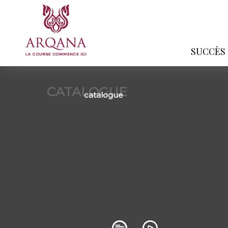
SUCCÈS
CATALOGUE
catalogue