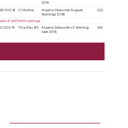
2019
165.000 €
G Mullins
Arqana Deauville August
222
Yearlings 2018
ales of SAFRAN's siblings
50.000 €
Tina Rau BS
Arqana Deauville v2 Yearling
461
Sale 2016