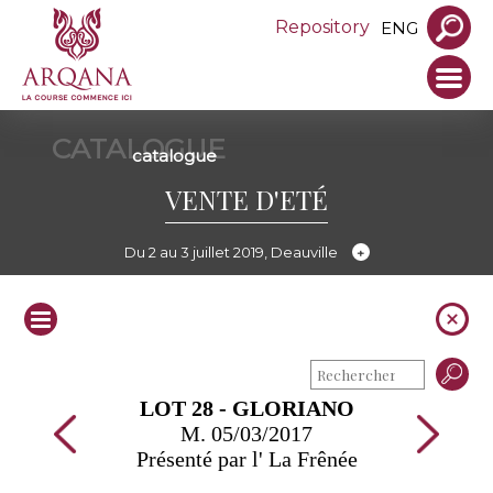
Repository
ENG
CATALOGUE
catalogue
VENTE D'ETÉ
Du 2 au 3 juillet 2019, Deauville
LOT 28 - GLORIANO
M. 05/03/2017
Présenté par l' La Frênée