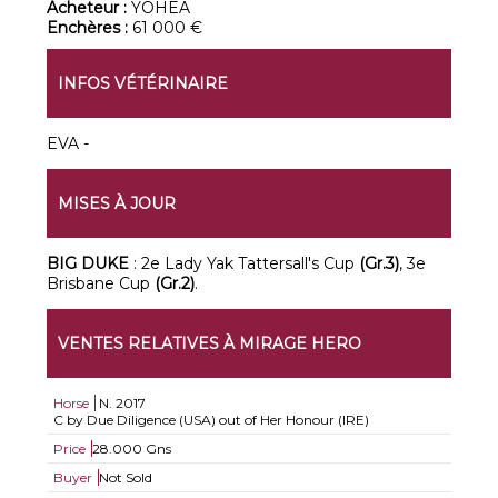
Acheteur :
YOHEA
Enchères :
61 000 €
INFOS VÉTÉRINAIRE
EVA -
MISES À JOUR
BIG DUKE
: 2e Lady Yak Tattersall's Cup
(Gr.3)
, 3e
Brisbane Cup
(Gr.2)
.
VENTES RELATIVES À MIRAGE HERO
Horse
N.
2017
C by Due Diligence (USA) out of Her Honour (IRE)
Price
28.000 Gns
Buyer
Not Sold