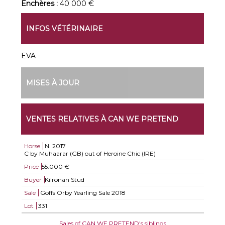
Enchères :
40 000 €
INFOS VÉTÉRINAIRE
EVA -
MISES À JOUR
VENTES RELATIVES À CAN WE PRETEND
Horse
N.
2017
C by Muhaarar (GB) out of Heroine Chic (IRE)
Price
55.000 €
Buyer
Kilronan Stud
Sale
Goffs Orby Yearling Sale 2018
Lot
331
Sales of CAN WE PRETEND's siblings