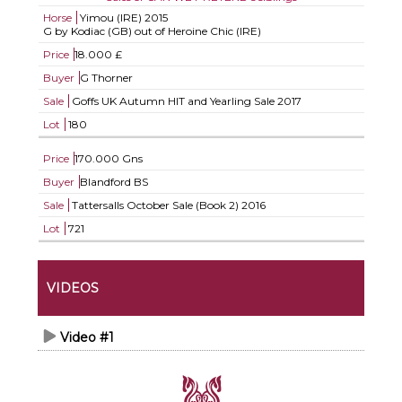
Horse
Yimou (IRE)
2015
G by Kodiac (GB) out of Heroine Chic (IRE)
Price
18.000 £
Buyer
G Thorner
Sale
Goffs UK Autumn HIT and Yearling Sale 2017
Lot
180
Price
170.000 Gns
Buyer
Blandford BS
Sale
Tattersalls October Sale (Book 2) 2016
Lot
721
VIDEOS
Video #1