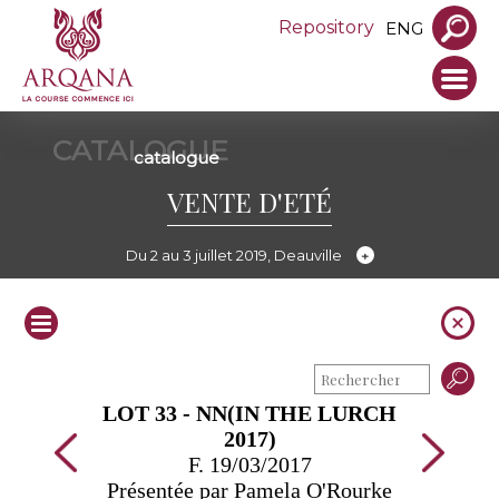
Repository
ENG
CATALOGUE
catalogue
VENTE D'ETÉ
Du 2 au 3 juillet 2019, Deauville
LOT 33 - NN(IN THE LURCH
2017)
F. 19/03/2017
Présentée par Pamela O'Rourke