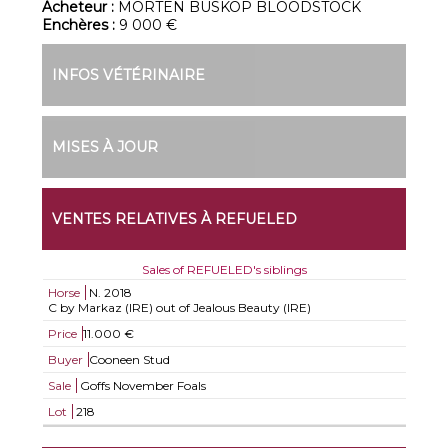
Acheteur :
MORTEN BUSKOP BLOODSTOCK
Enchères :
9 000 €
INFOS VÉTÉRINAIRE
MISES À JOUR
VENTES RELATIVES À REFUELED
Sales of REFUELED's siblings
Horse
N.
2018
C by Markaz (IRE) out of Jealous Beauty (IRE)
Price
11.000 €
Buyer
Cooneen Stud
Sale
Goffs November Foals
Lot
218