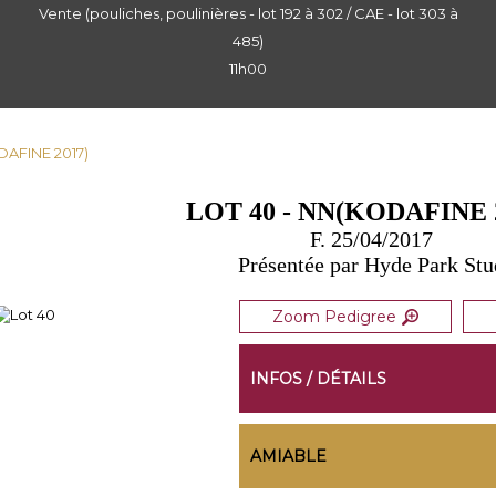
Vente (pouliches, poulinières - lot 192 à 302 / CAE - lot 303 à
485)
11h00
DAFINE 2017)
LOT 40 - NN(KODAFINE 
F. 25/04/2017
Présentée par Hyde Park Stu
Zoom Pedigree
INFOS / DÉTAILS
AMIABLE