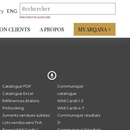
ry
ENG
Recherche avancée
ON CLIENTS
A PROPOS
MY ARQANA +
Catalogue PDF
Communiqué
Catalogue Excel
catalogue
Références étalons
Wild Cards 1-3
Pinhooking
Wild Cards 4-7
Juments vendues suitées
Communiqué résultats
Lots vendus sans TVA
J1
Boxes Wild Cards /
Communiqué Résultats