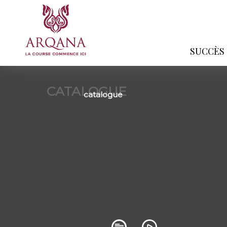
SUCCÈS
CATALOGUE
catalogue