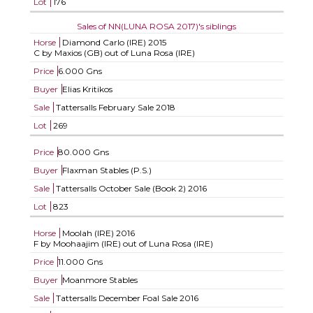
Lot
176
Sales of NN(LUNA ROSA 2017)'s siblings
Horse
Diamond Carlo (IRE)
2015
C by Maxios (GB) out of Luna Rosa (IRE)
Price
6.000 Gns
Buyer
Elias Kritikos
Sale
Tattersalls February Sale 2018
Lot
269
Price
80.000 Gns
Buyer
Flaxman Stables (P.S.)
Sale
Tattersalls October Sale (Book 2) 2016
Lot
823
Horse
Moolah (IRE)
2016
F by Moohaajim (IRE) out of Luna Rosa (IRE)
Price
11.000 Gns
Buyer
Moanmore Stables
Sale
Tattersalls December Foal Sale 2016