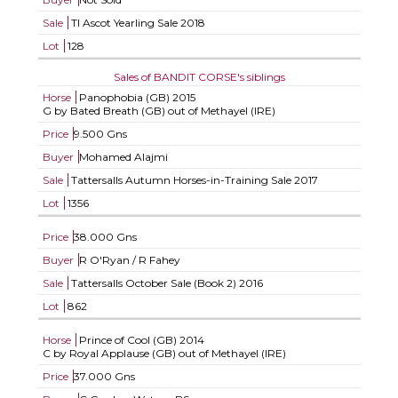
Sale
TI Ascot Yearling Sale 2018
Lot
128
Sales of BANDIT CORSE's siblings
Horse
Panophobia (GB)
2015
G by Bated Breath (GB) out of Methayel (IRE)
Price
9.500 Gns
Buyer
Mohamed Alajmi
Sale
Tattersalls Autumn Horses-in-Training Sale 2017
Lot
1356
Price
38.000 Gns
Buyer
R O'Ryan / R Fahey
Sale
Tattersalls October Sale (Book 2) 2016
Lot
862
Horse
Prince of Cool (GB)
2014
C by Royal Applause (GB) out of Methayel (IRE)
Price
37.000 Gns