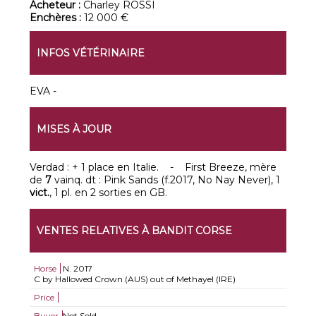
Acheteur :
Charley ROSSI
Enchères :
12 000 €
INFOS VÉTÉRINAIRE
EVA -
MISES À JOUR
Verdad : + 1 place en Italie. - First Breeze, mère
de
7
vainq. dt : Pink Sands (f.2017, No Nay Never), 1
vict.
, 1 pl. en 2 sorties en GB.
VENTES RELATIVES À BANDIT CORSE
Horse
N.
2017
C by Hallowed Crown (AUS) out of Methayel (IRE)
Price
Buyer
Not Sold