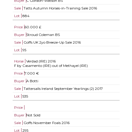
Buyer
C Gordon-Watson BS
Sale
Tatts Autumn Horses-in-Training Sale 2016
Lot
884
Price
60.000 £
Buyer
Stroud Coleman BS
Sale
Goffs UK 2yo Breeze-Up Sale 2016
Lot
95
Horse
Verdad (IRE)
2016
F by Casamento (IRE) out of Methayel (IRE)
Price
7.000 €
Buyer
A Botti
Sale
Tattersalls Ireland September Yearlings (2) 2017
Lot
535
Price
Buyer
Not Sold
Sale
Goffs November Foals 2016
Lot
295