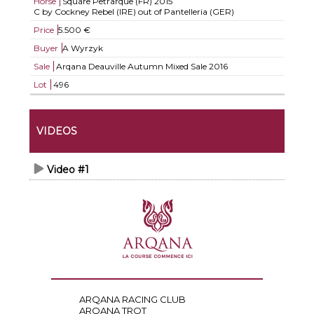
Horse
Square Petrarque (FR)
2015
C by Cockney Rebel (IRE) out of Pantelleria (GER)
Price
5.500 €
Buyer
A Wyrzyk
Sale
Arqana Deauville Autumn Mixed Sale 2016
Lot
496
VIDEOS
Video #1
ARQANA RACING CLUB
ARQANA TROT