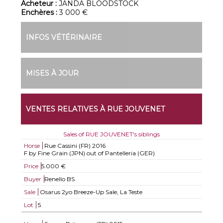
Acheteur :
JANDA BLOODSTOCK
Enchères :
3 000 €
INFOS VÉTÉRINAIRE
MISES À JOUR
VENTES RELATIVES À RUE JOUVENET
Sales of RUE JOUVENET's siblings
Horse
Rue Cassini (FR)
2016
F by Fine Grain (JPN) out of Pantelleria (GER)
Price
5.000 €
Buyer
Renello BS
Sale
Osarus 2yo Breeze-Up Sale, La Teste
Lot
5