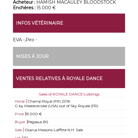
Acheteur :
HAMISH MACAULEY BLOODSTOCK
Enchères :
15 000 €
INFOS VÉTÉRINAIRE
EVA -,Piro -
MISES À JOUR
VENTES RELATIVES À ROYALE DANCE
Sales of ROYALE DANCE's siblings
Horse
Champ Royal (FR)
2016
G by Masterstroke (USA) out of Sky Royale (FR)
Price
15.000 €
Buyer
Pegasus BS
Sale
Osarus Maisons-Laffitte N.H. Sale
Lot
112