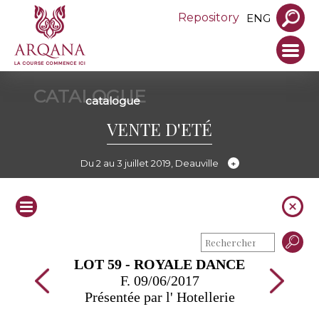
Repository
ENG
CATALOGUE
catalogue
VENTE D'ETÉ
Du 2 au 3 juillet 2019, Deauville
LOT 59 - ROYALE DANCE
F. 09/06/2017
Présentée par l' Hotellerie