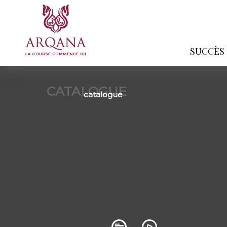
SUCCÈS
CATALOGUE
catalogue