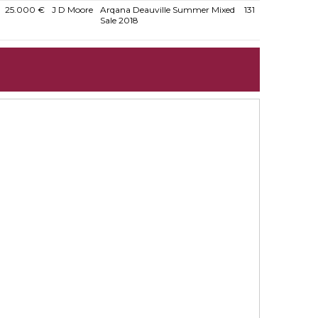
25.000 €
J D Moore
Arqana Deauville Summer Mixed
131
Sale 2018