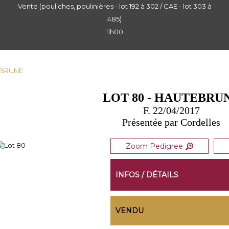
Vente (pouliches, poulinières - lot 192 à 302 / CAE - lot 303 à
485)
11h00
TEBRUNE
LOT 80 - HAUTEBRU
F. 22/04/2017
Présentée par Cordelles
Zoom Pedigree
INFOS / DÉTAILS
VENDU