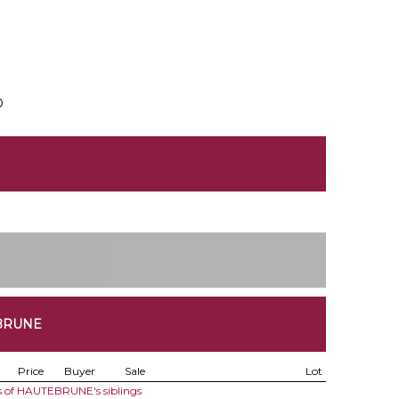
D
EBRUNE
Price
Buyer
Sale
Lot
s of HAUTEBRUNE's siblings