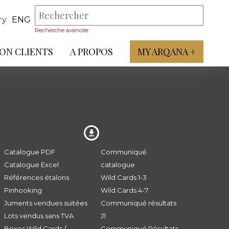
ry
ENG
Recherche avancée
ON CLIENTS
A PROPOS
MY ARQANA +
Catalogue PDF
Communiqué
Catalogue Excel
catalogue
Références étalons
Wild Cards 1-3
Pinhooking
Wild Cards 4-7
Juments vendues suitées
Communiqué résultats
Lots vendus sans TVA
J1
Boxes Wild Cards /
Communiqué Résultats