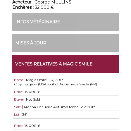
Acheteur :
George MULLINS
Enchères :
32 000 €
INFOS VÉTÉRINAIRE
MISES À JOUR
VENTES RELATIVES À MAGIC SMILE
Horse
Magic Smile (FR)
2017
C by Turgeon (USA) out of Aubaine de Sivola (FR)
Price
18.000 €
Buyer
Not Sold
Sale
Arqana Deauville Autumn Mixed Sale 2018
Lot
361
Price
18.000 €