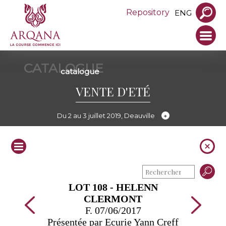
Repository
ENG
CATALOGUE
catalogue
VENTE D'ETÉ
Du 2 au 3 juillet 2019, Deauville
LOT 108 - HELENN
CLERMONT
F. 07/06/2017
Présentée par Ecurie Yann Creff