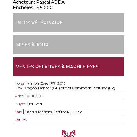
Acheteur :
Pascal ADDA
Enchères :
6 500 €
INFOS VÉTÉRINAIRE
MISES À JOUR
VENTES RELATIVES À MARBLE EYES
Horse
Marble Eyes (FR)
2017
F by Dragon Dancer (GB) out of Comme d'Habitude (FR)
Price
10.000 €
Buyer
Not Sold
Sale
Osarus Maisons-Laffitte N.H. Sale
Lot
77