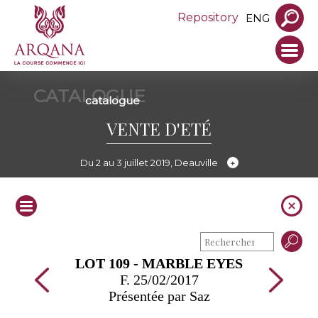
Repository
ENG
CATALOGUE
catalogue
VENTE D'ETÉ
Du 2 au 3 juillet 2019, Deauville
LOT 109 - MARBLE EYES
F. 25/02/2017
Présentée par Saz