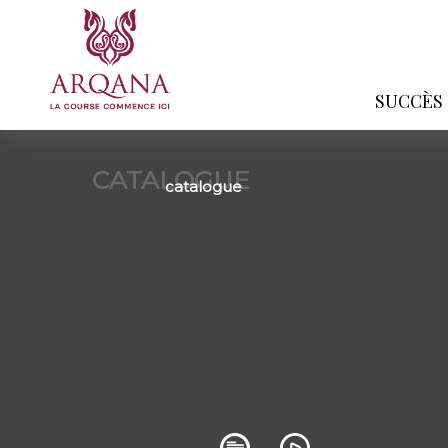
SUCCÈS
CATALOGUE
catalogue