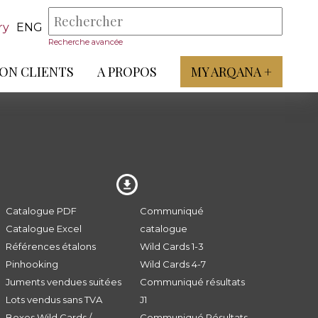
ry
ENG
Recherche avancée
ON CLIENTS
A PROPOS
MY ARQANA +
Catalogue PDF
Communiqué
Catalogue Excel
catalogue
Références étalons
Wild Cards 1-3
Pinhooking
Wild Cards 4-7
Juments vendues suitées
Communiqué résultats
Lots vendus sans TVA
J1
Boxes Wild Cards /
Communiqué Résultats