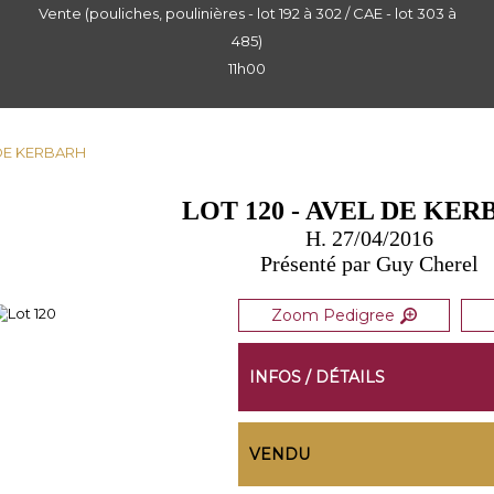
Vente (pouliches, poulinières - lot 192 à 302 / CAE - lot 303 à
485)
11h00
L DE KERBARH
LOT 120 - AVEL DE KE
H. 27/04/2016
Présenté par Guy Cherel
Zoom Pedigree
INFOS / DÉTAILS
VENDU