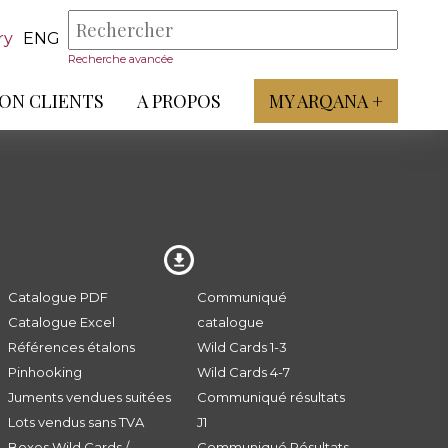
ry
ENG
Recherche avancée
ON CLIENTS
A PROPOS
MY ARQANA +
Catalogue PDF
Communiqué
Catalogue Excel
catalogue
Références étalons
Wild Cards 1-3
Pinhooking
Wild Cards 4-7
Juments vendues suitées
Communiqué résultats
Lots vendus sans TVA
J1
Boxes Wild Cards /
Communiqué Résultats