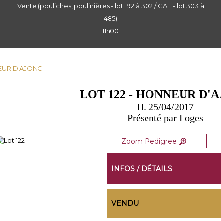
Vente (pouliches, poulinières - lot 192 à 302 / CAE - lot 303 à
485)
11h00
NEUR D'AJONC
LOT 122 - HONNEUR D'
H. 25/04/2017
Présenté par Loges
Zoom Pedigree
INFOS / DÉTAILS
VENDU