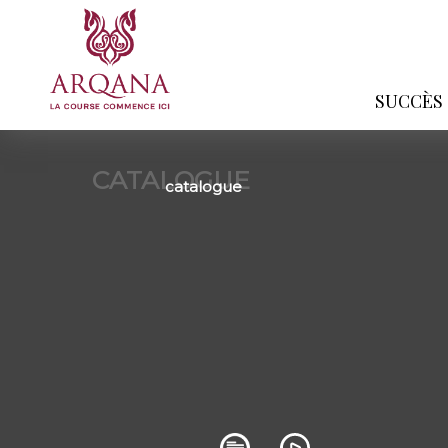
SUCCÈS
CATALOGUE
catalogue