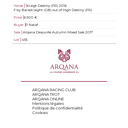
Horse
Straigt Destiny (FR)
2016
F by Barastraight (GB) out of High Destiny (FR)
Price
6.500 €
Buyer
P Nataf
Sale
Arqana Deauville Autumn Mixed Sale 2017
Lot
455
ARQANA RACING CLUB
ARQANA TROT
ARQANA ONLINE
Mentions légales
Politique de confidentialité
Cookies