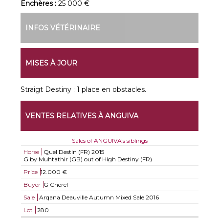
Enchères :
25 000 €
INFOS VÉTÉRINAIRE
MISES À JOUR
Straigt Destiny : 1 place en obstacles.
VENTES RELATIVES À ANGUIVA
Sales of ANGUIVA's siblings
Horse
Quel Destin (FR)
2015
G by Muhtathir (GB) out of High Destiny (FR)
Price
12.000 €
Buyer
G Cherel
Sale
Arqana Deauville Autumn Mixed Sale 2016
Lot
280