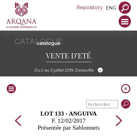
Repository
ENG
CATALOGUE
catalogue
VENTE D'ETÉ
Du 2 au 3 juillet 2019, Deauville
LOT 133 - ANGUIVA
F. 12/02/2017
Présentée par Sablonnets