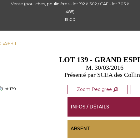
Vente (pouliches, poulinières - lot 192 à 302 / CAE - lot 303 à
485)
11h00
D ESPRIT
LOT 139 - GRAND ESP
M. 30/03/2016
Présenté par SCEA des Collin
Zoom Pedigree
INFOS / DÉTAILS
ABSENT