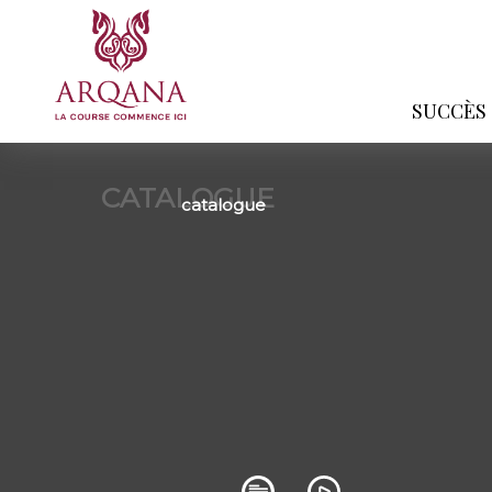
SUCCÈS
CATALOGUE
catalogue