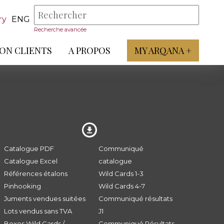
ry
ENG
Recherche avancée
ON CLIENTS
A PROPOS
MY ARQANA +
Catalogue PDF
Communiqué
Catalogue Excel
catalogue
Références étalons
Wild Cards 1-3
Pinhooking
Wild Cards 4-7
Juments vendues suitées
Communiqué résultats
Lots vendus sans TVA
J1
Boxes Wild Cards /
Communiqué Résultats