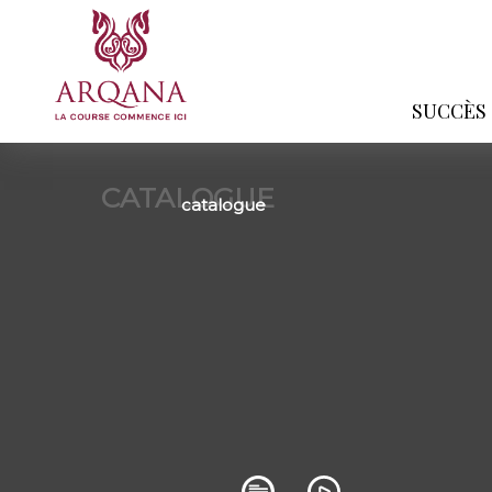
SUCCÈS
CATALOGUE
catalogue