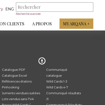
ry
ENG
Recherche avancée
ON CLIENTS
A PROPOS
MY ARQANA +
Catalogue PDF
Communiqué
Catalogue Excel
catalogue
Références étalons
Wild Cards 1-3
Pinhooking
Wild Cards 4-7
Juments vendues suitées
Communiqué résultats
Lots vendus sans TVA
J1
Boxes Wild Cards /
Communiqué Résultats