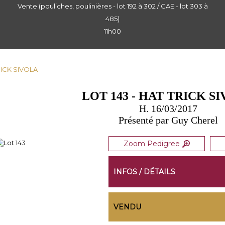
Vente (pouliches, poulinières - lot 192 à 302 / CAE - lot 303 à
485)
11h00
TRICK SIVOLA
LOT 143 - HAT TRICK S
H. 16/03/2017
Présenté par Guy Cherel
Zoom Pedigree
INFOS / DÉTAILS
VENDU