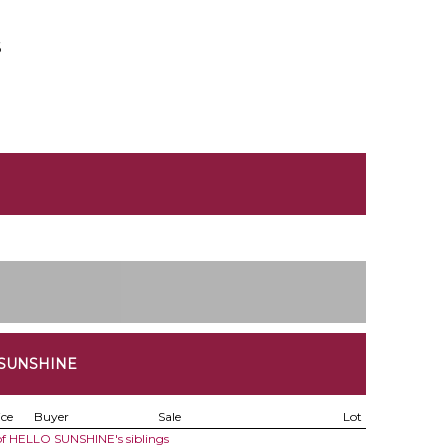
6
 SUNSHINE
ice
Buyer
Sale
Lot
 of HELLO SUNSHINE's siblings