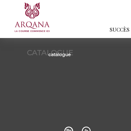
SUCCÈS
CATALOGUE
catalogue