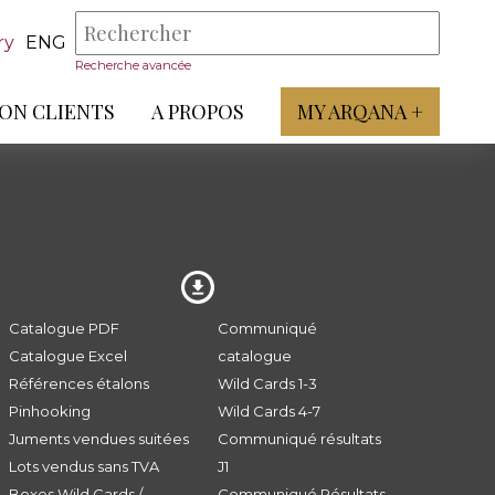
ry
ENG
Recherche avancée
ON CLIENTS
A PROPOS
MY ARQANA +
Catalogue PDF
Communiqué
Catalogue Excel
catalogue
Références étalons
Wild Cards 1-3
Pinhooking
Wild Cards 4-7
Juments vendues suitées
Communiqué résultats
Lots vendus sans TVA
J1
Boxes Wild Cards /
Communiqué Résultats