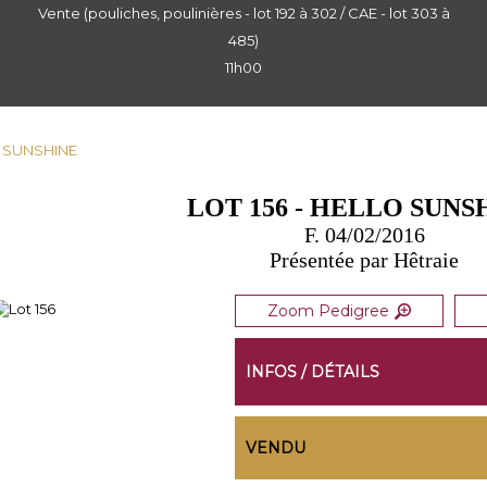
Vente (pouliches, poulinières - lot 192 à 302 / CAE - lot 303 à
485)
11h00
LO SUNSHINE
LOT 156 - HELLO SUNS
F. 04/02/2016
Présentée par Hêtraie
Zoom Pedigree
INFOS / DÉTAILS
VENDU