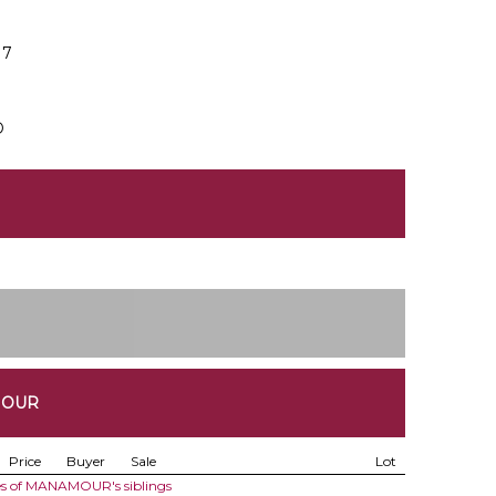
17
D
MOUR
Price
Buyer
Sale
Lot
es of MANAMOUR's siblings