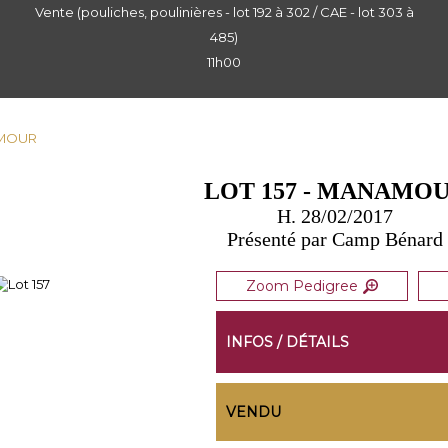
Vente (pouliches, poulinières - lot 192 à 302 / CAE - lot 303 à
485)
11h00
AMOUR
LOT 157 - MANAMO
H. 28/02/2017
Présenté par Camp Bénard
Zoom Pedigree
INFOS / DÉTAILS
VENDU