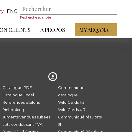
ry
ENG
Recherche avancée
ON CLIENTS
A PROPOS
MY ARQANA +
Catalogue PDF
Communiqué
Catalogue Excel
catalogue
Références étalons
Wild Cards 1-3
Pinhooking
Wild Cards 4-7
Juments vendues suitées
Communiqué résultats
Lots vendus sans TVA
J1
Boxes Wild Cards /
Communiqué Résultats