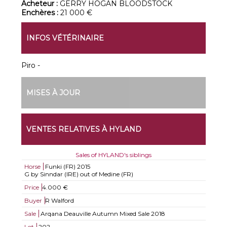
Acheteur :
GERRY HOGAN BLOODSTOCK
Enchères :
21 000 €
INFOS VÉTÉRINAIRE
Piro -
MISES À JOUR
VENTES RELATIVES À HYLAND
Sales of HYLAND's siblings
Horse
Funki (FR)
2015
G by Sinndar (IRE) out of Medine (FR)
Price
4.000 €
Buyer
R Walford
Sale
Arqana Deauville Autumn Mixed Sale 2018
Lot
202