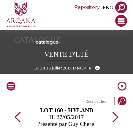
Repository
ENG
CATALOGUE
catalogue
VENTE D'ETÉ
Du 2 au 3 juillet 2019, Deauville
LOT 160 - HYLAND
H. 27/05/2017
Présenté par Guy Cherel