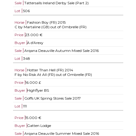
Sale
Tattersalls Ireland Derby Sale (Part 2)
Lot
506
Horse
Fashion Boy (FR)
2015
C by Martaline (GB) out of Ombrelle (FR)
Price
23.000 €
Buyer
A d'Arexy
Sale
Arqana Deauville Autumn Mixed Sale 2016
Lot
348
Horse
Hotter Than Hell (FR)
2014
F by No Risk At All (FR) out of Ombrelle (FR)
Price
16.000 £
Buyer
Highflyer BS
Sale
Goffs UK Spring Stores Sale 2017
Lot
111
Price
15.000 €
Buyer
Gatten Lodge
Sale
Arqana Deauville Summer Mixed Sale 2016