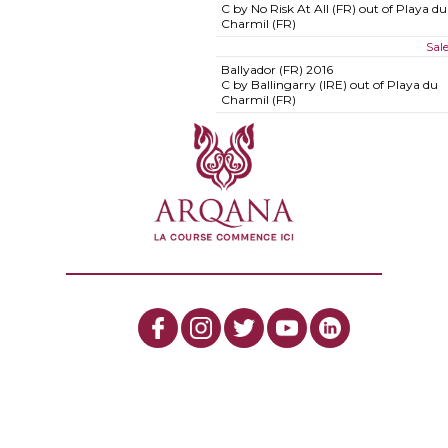
C by No Risk At All (FR) out of Playa du
Charmil (FR)
Sal
Ballyador (FR)
2016
C by Ballingarry (IRE) out of Playa du
Charmil (FR)