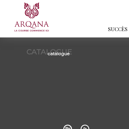
SUCCÈS
CATALOGUE
catalogue