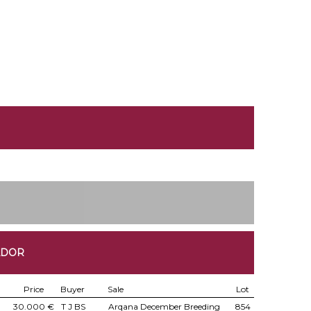
ADOR
Price
Buyer
Sale
Lot
30.000 €
T J BS
Arqana December Breeding
854