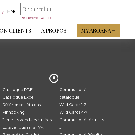
ry
ENG
Recherche avancée
ON CLIENTS
A PROPOS
MY ARQANA +
Catalogue PDF
Communiqué
Catalogue Excel
catalogue
Références étalons
Wild Cards 1-3
Pinhooking
Wild Cards 4-7
Juments vendues suitées
Communiqué résultats
Lots vendus sans TVA
J1
Boxes Wild Cards /
Communiqué Résultats