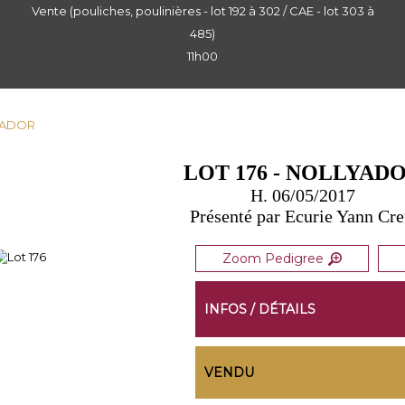
Vente (pouliches, poulinières - lot 192 à 302 / CAE - lot 303 à
485)
11h00
LYADOR
LOT 176 - NOLLYAD
H. 06/05/2017
Présenté par Ecurie Yann Cre
Zoom Pedigree
INFOS / DÉTAILS
VENDU