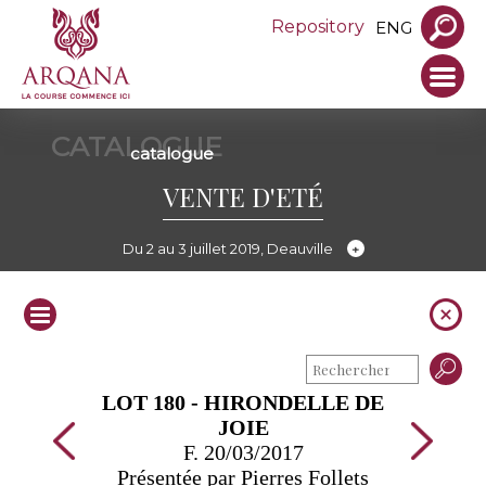
Repository
ENG
CATALOGUE
catalogue
VENTE D'ETÉ
Du 2 au 3 juillet 2019, Deauville
LOT 180 - HIRONDELLE DE
JOIE
F. 20/03/2017
Présentée par Pierres Follets