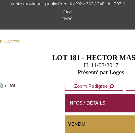
Vente (pouliches, poulinières - lot 192 à 302 / CAE - lot 303 à
485)
11h00
TOR MASTER
LOT 181 - HECTOR MA
H. 11/03/2017
Présenté par Loges
Zoom Pedigree
INFOS / DÉTAILS
VENDU