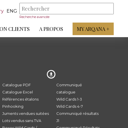
ry
ENG
Recherche avancée
ON CLIENTS
A PROPOS
MY ARQANA +
Catalogue PDF
Communiqué
Catalogue Excel
catalogue
Références étalons
Wild Cards 1-3
Pinhooking
Wild Cards 4-7
Juments vendues suitées
Communiqué résultats
Lots vendus sans TVA
J1
Boxes Wild Cards /
Communiqué Résultats