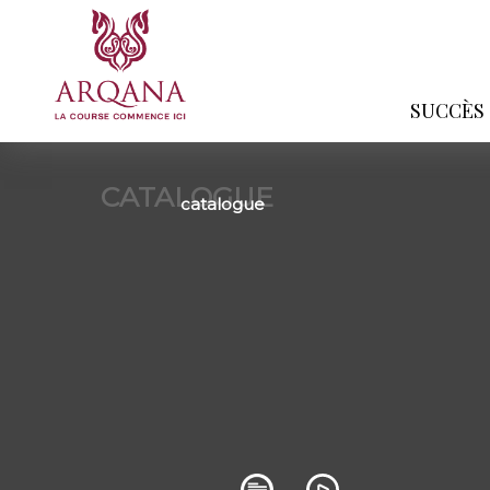
SUCCÈS
CATALOGUE
catalogue