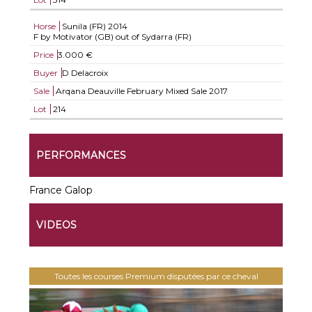
Horse
Sunila (FR)
2014
F by Motivator (GB) out of Sydarra (FR)
Price
3.000 €
Buyer
D Delacroix
Sale
Arqana Deauville February Mixed Sale 2017
Lot
214
PERFORMANCES
France Galop
VIDEOS
Toutes les courses Premium disputées par ce cheval