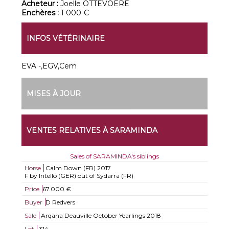
Acheteur :
Joelle OTTEVOERE
Enchères :
1 000 €
INFOS VÉTÉRINAIRE
EVA -,EGV,Cem
MISES À JOUR
VENTES RELATIVES À SARAMINDA
Sales of SARAMINDA's siblings
Horse
Calm Down (FR)
2017
F by Intello (GER) out of Sydarra (FR)
Price
67.000 €
Buyer
D Redvers
Sale
Arqana Deauville October Yearlings 2018
Lot
314