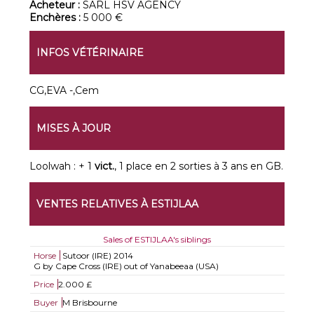
Acheteur :
SARL HSV AGENCY
Enchères :
5 000 €
INFOS VÉTÉRINAIRE
CG,EVA -,Cem
MISES À JOUR
Loolwah : + 1
vict.
, 1 place en 2 sorties à 3 ans en GB.
VENTES RELATIVES À ESTIJLAA
Sales of ESTIJLAA's siblings
Horse
Sutoor (IRE)
2014
G by Cape Cross (IRE) out of Yanabeeaa (USA)
Price
2.000 £
Buyer
M Brisbourne