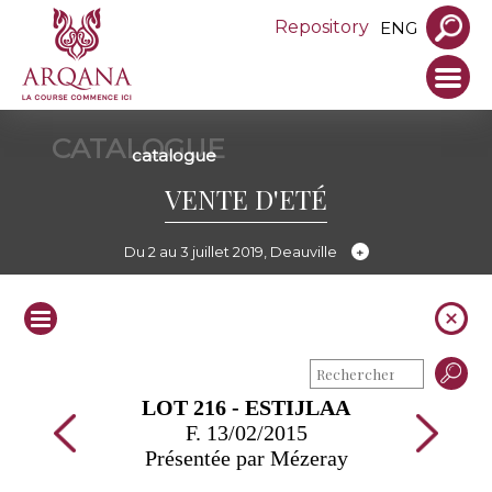
Repository
ENG
CATALOGUE
catalogue
VENTE D'ETÉ
Du 2 au 3 juillet 2019, Deauville
LOT 216 - ESTIJLAA
F. 13/02/2015
Présentée par Mézeray