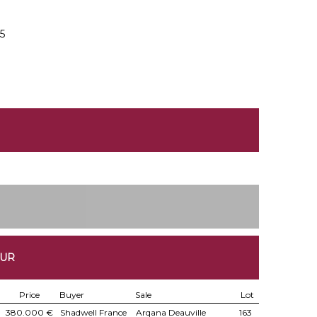
5
OUR
Price
Buyer
Sale
Lot
380.000 €
Shadwell France
Arqana Deauville
163