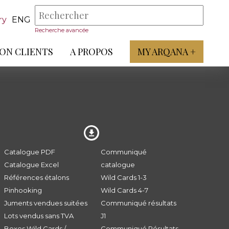
ry
ENG
Recherche avancée
ON CLIENTS
A PROPOS
MY ARQANA +
Catalogue PDF
Communiqué
Catalogue Excel
catalogue
Références étalons
Wild Cards 1-3
Pinhooking
Wild Cards 4-7
Juments vendues suitées
Communiqué résultats
Lots vendus sans TVA
J1
Boxes Wild Cards /
Communiqué Résultats