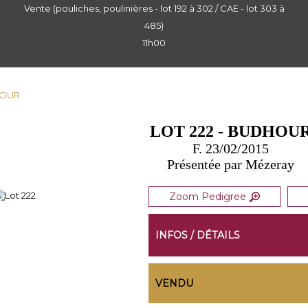
Vente (pouliches, poulinières - lot 192 à 302 / CAE - lot 303 à
485)
11h00
HOUR
LOT 222 - BUDHOU
F. 23/02/2015
Présentée par Mézeray
Zoom Pedigree
INFOS / DÉTAILS
VENDU