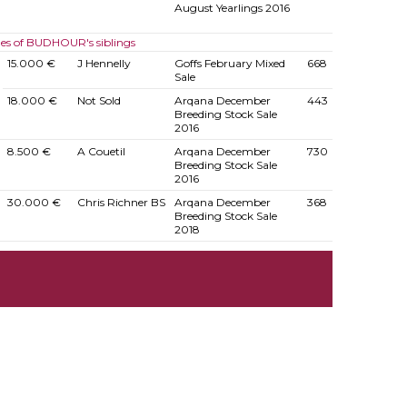
August Yearlings 2016
les of BUDHOUR's siblings
15.000 €
J Hennelly
Goffs February Mixed
668
Sale
18.000 €
Not Sold
Arqana December
443
Breeding Stock Sale
2016
8.500 €
A Couetil
Arqana December
730
Breeding Stock Sale
2016
30.000 €
Chris Richner BS
Arqana December
368
Breeding Stock Sale
2018