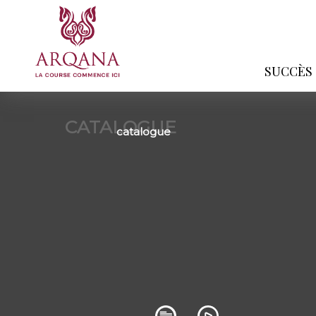
SUCCÈS
CATALOGUE
catalogue