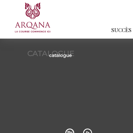
SUCCÈS
CATALOGUE
catalogue