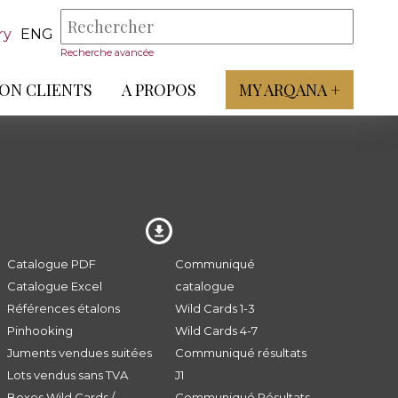
ry
ENG
Recherche avancée
ON CLIENTS
A PROPOS
MY ARQANA +
Catalogue PDF
Communiqué
Catalogue Excel
catalogue
Références étalons
Wild Cards 1-3
Pinhooking
Wild Cards 4-7
Juments vendues suitées
Communiqué résultats
Lots vendus sans TVA
J1
Boxes Wild Cards /
Communiqué Résultats