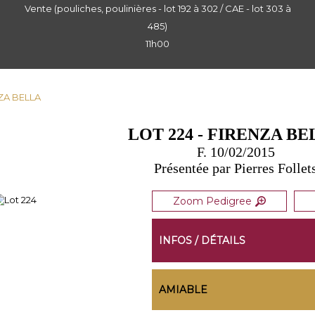
Vente (pouliches, poulinières - lot 192 à 302 / CAE - lot 303 à
485)
11h00
NZA BELLA
LOT 224 - FIRENZA B
F. 10/02/2015
Présentée par Pierres Follet
Zoom Pedigree
INFOS / DÉTAILS
AMIABLE