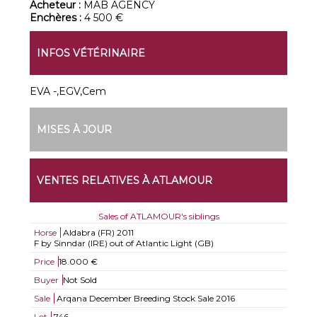
Acheteur :
MAB AGENCY
Enchères :
4 500 €
INFOS VÉTÉRINAIRE
EVA -,EGV,Cem
MISES À JOUR
VENTES RELATIVES À ATLAMOUR
Sales of ATLAMOUR's siblings
Horse
Aldabra (FR)
2011
F by Sinndar (IRE) out of Atlantic Light (GB)
Price
18.000 €
Buyer
Not Sold
Sale
Arqana December Breeding Stock Sale 2016
Lot
746