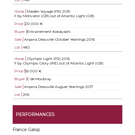
Horse
Maiden Voyage (FR)
2015
F by Motivator (GB) out of Atlantic Light (GB)
Price
20.000 €
Buyer
Entrainement Kobayashi
Sale
Arqana Deauville October Yearlings 2016
Lot
482
Horse
Olympic Light (FR)
2016
F by Olympic Glory (IRE) out of Atlantic Light (GB)
Price
55.000 €
Buyer
C de Moubray
Sale
Arqana Deauville August Yearlings 2017
Lot
296
PERFORMANCES
France Galop