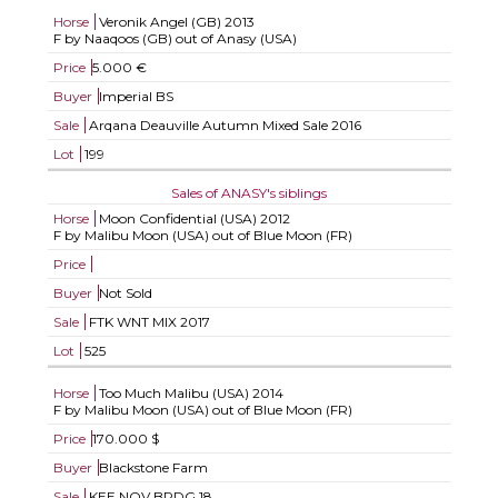
Horse
Veronik Angel (GB)
2013
F by Naaqoos (GB) out of Anasy (USA)
Price
5.000 €
Buyer
Imperial BS
Sale
Arqana Deauville Autumn Mixed Sale 2016
Lot
199
Sales of ANASY's siblings
Horse
Moon Confidential (USA)
2012
F by Malibu Moon (USA) out of Blue Moon (FR)
Price
Buyer
Not Sold
Sale
FTK WNT MIX 2017
Lot
525
Horse
Too Much Malibu (USA)
2014
F by Malibu Moon (USA) out of Blue Moon (FR)
Price
170.000 $
Buyer
Blackstone Farm
Sale
KEE NOV BRDG 18