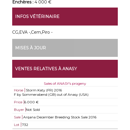
Enchères :
4 000 €
INFOS VÉTÉRINAIRE
CG,EVA -,Cem,Piro -
MISES À JOUR
VENTES RELATIVES À ANASY
Sales of ANASY's progeny
Horse
Storm Katy (FR)
2016
F by Sommerabend (GB) out of Anasy (USA)
Price
6.000 €
Buyer
Not Sold
Sale
Arqana December Breeding Stock Sale 2016
Lot
732