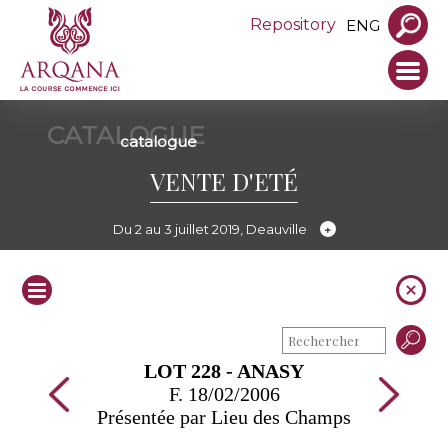
Repository
ENG
CATALOGUE
catalogue
VENTE D'ETÉ
Du 2 au 3 juillet 2019, Deauville
LOT 228 - ANASY
F. 18/02/2006
Présentée par Lieu des Champs