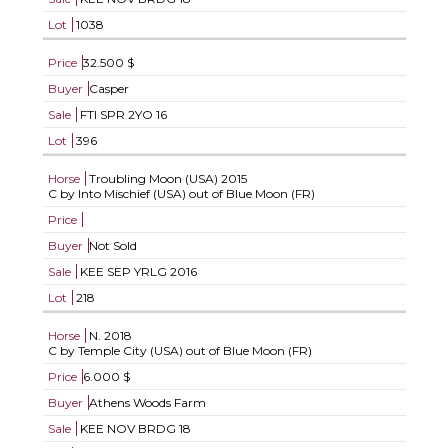
Lot
1038
Price
32.500 $
Buyer
Casper
Sale
FTI SPR 2YO 16
Lot
396
Horse
Troubling Moon (USA)
2015
C by Into Mischief (USA) out of Blue Moon (FR)
Price
Buyer
Not Sold
Sale
KEE SEP YRLG 2016
Lot
218
Horse
N.
2018
C by Temple City (USA) out of Blue Moon (FR)
Price
6.000 $
Buyer
Athens Woods Farm
Sale
KEE NOV BRDG 18