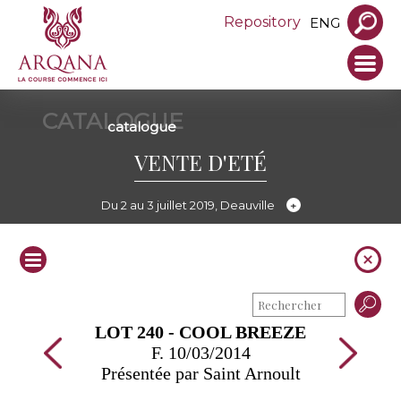
Repository
ENG
CATALOGUE
catalogue
VENTE D'ETÉ
Du 2 au 3 juillet 2019, Deauville
LOT 240 - COOL BREEZE
F. 10/03/2014
Présentée par Saint Arnoult