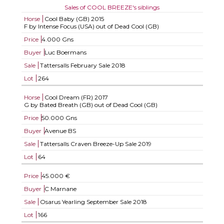
Sales of COOL BREEZE's siblings
Horse
Cool Baby (GB)
2015
F by Intense Focus (USA) out of Dead Cool (GB)
Price
4.000 Gns
Buyer
Luc Boermans
Sale
Tattersalls February Sale 2018
Lot
264
Horse
Cool Dream (FR)
2017
G by Bated Breath (GB) out of Dead Cool (GB)
Price
50.000 Gns
Buyer
Avenue BS
Sale
Tattersalls Craven Breeze-Up Sale 2019
Lot
64
Price
45.000 €
Buyer
C Marnane
Sale
Osarus Yearling September Sale 2018
Lot
166