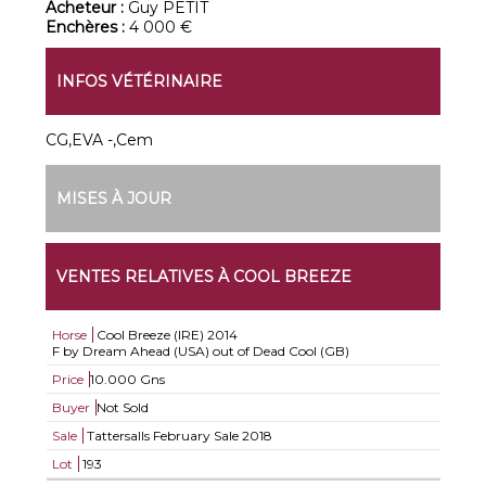
Acheteur :
Guy PETIT
Enchères :
4 000 €
INFOS VÉTÉRINAIRE
CG,EVA -,Cem
MISES À JOUR
VENTES RELATIVES À COOL BREEZE
Horse
Cool Breeze (IRE)
2014
F by Dream Ahead (USA) out of Dead Cool (GB)
Price
10.000 Gns
Buyer
Not Sold
Sale
Tattersalls February Sale 2018
Lot
193