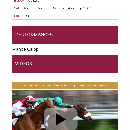
Buyer
Not Sold
Sale
Arqana Deauville October Yearlings 2018
Lot
404
PERFORMANCES
France Galop
VIDEOS
Toutes les courses Premium disputées par ce cheval