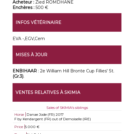
Acheteur :
Zied ROMDHANE
Enchères :
500 €
INFOS VÉTÉRINAIRE
EVA -,EGV,Cem
MISES À JOUR
ENBIHAAR
: 2e William Hill Bronte Cup Fillies' St.
(Gr.3)
.
VENTES RELATIVES À SKIMIA
Sales of SKIMIA's siblings
Horse
Danae Jode (FR)
2017
F by Kendargent (FR) out of Demoiselle (IRE)
Price
5.000 €