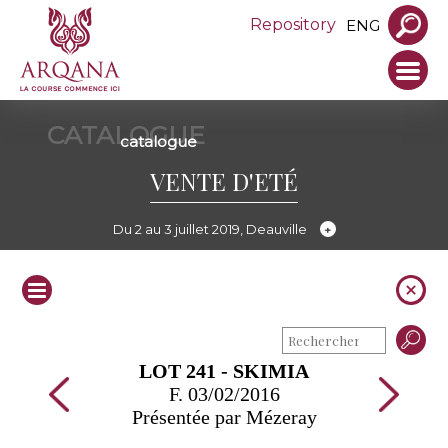
Repository
ENG
CATALOGUE
catalogue
VENTE D'ETÉ
Du 2 au 3 juillet 2019, Deauville
LOT 241 - SKIMIA
F. 03/02/2016
Présentée par Mézeray