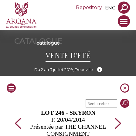
Repository
ENG
CATALOGUE
catalogue
VENTE D'ETÉ
Du 2 au 3 juillet 2019, Deauville
LOT 246 - SKYRON
F. 20/04/2014
Présentée par THE CHANNEL
CONSIGNMENT