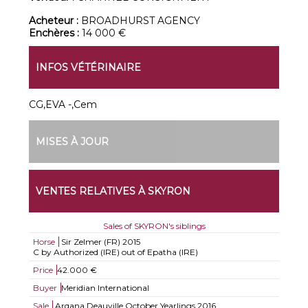
Acheteur :
BROADHURST AGENCY
Enchères :
14 000 €
INFOS VÉTÉRINAIRE
CG,EVA -,Cem
MISES À JOUR
VENTES RELATIVES À SKYRON
Sales of SKYRON's siblings
Horse
Sir Zelmer (FR)
2015
C by Authorized (IRE) out of Epatha (IRE)
Price
42.000 €
Buyer
Meridian International
Sale
Arqana Deauville October Yearlings 2016