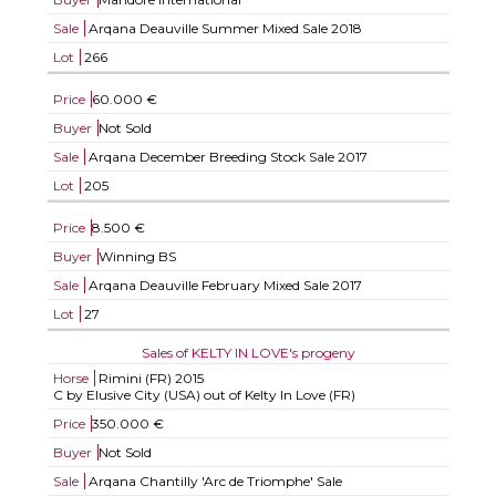
Sale
Arqana Deauville Summer Mixed Sale 2018
Lot
266
Price
60.000 €
Buyer
Not Sold
Sale
Arqana December Breeding Stock Sale 2017
Lot
205
Price
8.500 €
Buyer
Winning BS
Sale
Arqana Deauville February Mixed Sale 2017
Lot
27
Sales of KELTY IN LOVE's progeny
Horse
Rimini (FR)
2015
C by Elusive City (USA) out of Kelty In Love (FR)
Price
350.000 €
Buyer
Not Sold
Sale
Arqana Chantilly 'Arc de Triomphe' Sale