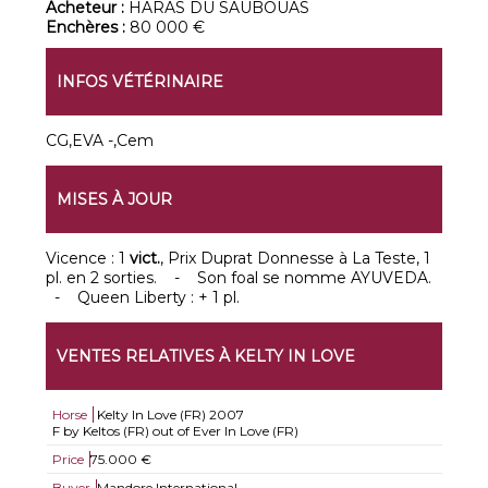
Acheteur :
HARAS DU SAUBOUAS
Enchères :
80 000 €
INFOS VÉTÉRINAIRE
CG,EVA -,Cem
MISES À JOUR
Vicence : 1
vict.
, Prix Duprat Donnesse à La Teste, 1
pl. en 2 sorties. - Son foal se nomme AYUVEDA.
- Queen Liberty : + 1 pl.
VENTES RELATIVES À KELTY IN LOVE
Horse
Kelty In Love (FR)
2007
F by Keltos (FR) out of Ever In Love (FR)
Price
75.000 €
Buyer
Mandore International