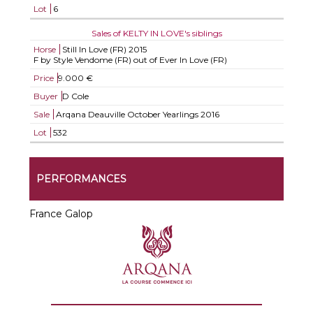
Lot
6
Sales of KELTY IN LOVE's siblings
Horse
Still In Love (FR)
2015
F by Style Vendome (FR) out of Ever In Love (FR)
Price
9.000 €
Buyer
D Cole
Sale
Arqana Deauville October Yearlings 2016
Lot
532
PERFORMANCES
France Galop