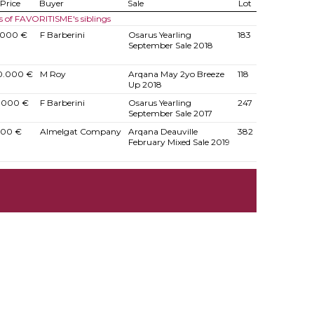
Price
Buyer
Sale
Lot
s of FAVORITISME's siblings
.000 €
F Barberini
Osarus Yearling
183
September Sale 2018
0.000 €
M Roy
Arqana May 2yo Breeze
118
Up 2018
.000 €
F Barberini
Osarus Yearling
247
September Sale 2017
000 €
Almelgat Company
Arqana Deauville
382
February Mixed Sale 2019