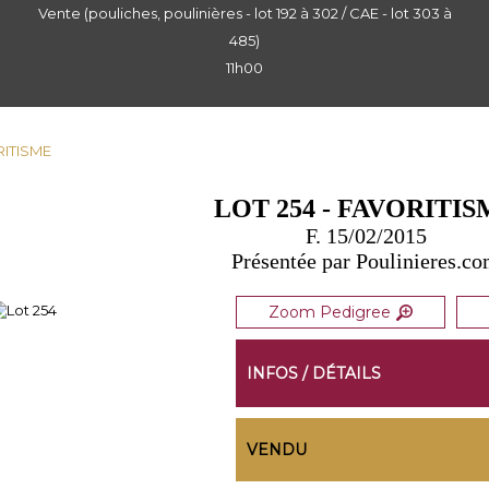
Vente (pouliches, poulinières - lot 192 à 302 / CAE - lot 303 à
485)
11h00
RITISME
LOT 254 - FAVORITI
F. 15/02/2015
Présentée par Poulinieres.c
Zoom Pedigree
INFOS / DÉTAILS
VENDU