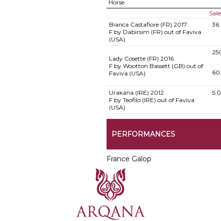
Horse
Sale
Bianca Castafiore (FR)
2017
36
F by Dabirsim (FR) out of Faviva
(USA)
25
Lady Cosette (FR)
2016
F by Wootton Bassett (GB) out of
60
Faviva (USA)
Urakana (IRE)
2012
5.
F by Teofilo (IRE) out of Faviva
(USA)
PERFORMANCES
France Galop