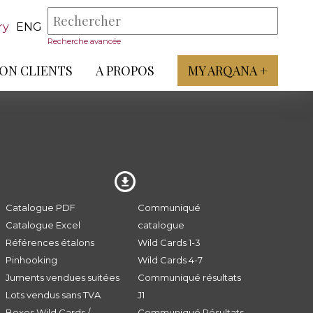
ry
ENG
Recherche avancée
ON CLIENTS
A PROPOS
MY ARQANA +
Catalogue PDF
Communiqué
Catalogue Excel
catalogue
Références étalons
Wild Cards 1-3
Pinhooking
Wild Cards 4-7
Juments vendues suitées
Communiqué résultats
Lots vendus sans TVA
J1
Boxes Wild Cards /
Communiqué Résultats