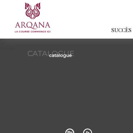
SUCCÈS
CATALOGUE
catalogue