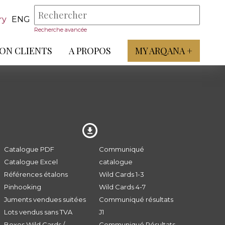
ry
ENG
Recherche avancée
ON CLIENTS
A PROPOS
MY ARQANA +
Catalogue PDF
Communiqué
Catalogue Excel
catalogue
Références étalons
Wild Cards 1-3
Pinhooking
Wild Cards 4-7
Juments vendues suitées
Communiqué résultats
Lots vendus sans TVA
J1
Boxes Wild Cards /
Communiqué Résultats