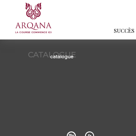
SUCCÈS
CATALOGUE
catalogue