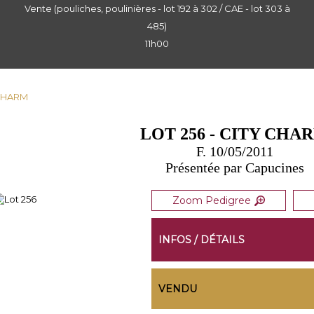
Vente (pouliches, poulinières - lot 192 à 302 / CAE - lot 303 à
485)
11h00
 CHARM
LOT 256 - CITY CHA
F. 10/05/2011
Présentée par Capucines
Zoom Pedigree
INFOS / DÉTAILS
VENDU