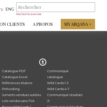
ry
ENG
Recherche avancée
ON CLIENTS
A PROPOS
MY ARQANA +
Catalogue PDF
Communiqué
Catalogue Excel
catalogue
Références étalons
Wild Cards 1-3
Pinhooking
Wild Cards 4-7
Juments vendues suitées
Communiqué résultats
Lots vendus sans TVA
J1
Boxes Wild Cards /
Communiqué Résultats