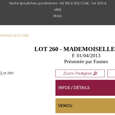
Vente (pouliches, poulinières - lot 192 à 302 / CAE - lot 303 à
485)
11h00
DEMOISELLE FLORE
LOT 260 - MADEMOISELL
F. 01/04/2013
Présentée par Faunes
Zoom Pedigree
INFOS / DÉTAILS
VENDU