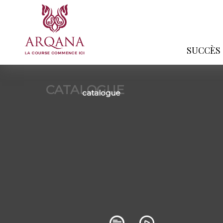
SUCCÈS
CATALOGUE
catalogue