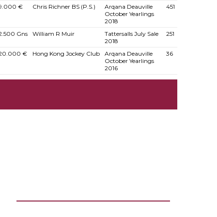
9.000 €
Chris Richner BS (P.S.)
Arqana Deauville
451
October Yearlings
2018
2.500 Gns
William R Muir
Tattersalls July Sale
251
2018
20.000 €
Hong Kong Jockey Club
Arqana Deauville
36
October Yearlings
2016