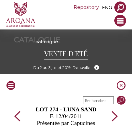
Repository
ENG
CATALOGUE
catalogue
VENTE D'ETÉ
Du 2 au 3 juillet 2019, Deauville
LOT 274 - LUNA SAND
F. 12/04/2011
Présentée par Capucines