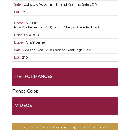
Sale
Goffs UK Autumn HIT and Yearling Sale 2017
Lot
176
Horse
N.
2017
F by Acclamation (GB) out of Mary's Precedent (FR)
Price
65.000 €
Buyer
C & Y Lerner
Sale
Arqana Deauville October Yearlings 2018
Lot
210
PERFORMANCES
France Galop
VIDEOS
Toutes les courses Premium disputées par ce cheval