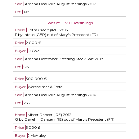
Sale
Arqana Deauville August Yearlings 2017
Lot
198
Sales of LEVITHA's siblings
Horse
Extra Credit (IRE)
2015
F by Intello (GER) out of Mary's Precedent (FR)
Price
2.000 €
Buyer
D Cole
Sale
Arqana December Breeding Stock Sale 2018
Lot
513
Price
300.000 €
Buyer
Wertheimer & Frere
Sale
Arqana Deauville August Yearlings 2016
Lot
255
Horse
Mister Dancer (IRE)
2012
G by Danehill Dancer (IRE) out of Mary's Precedent (FR)
Price
5.000 £
Buyer
J McAuley