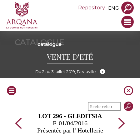
Repository
ENG
CATALOGUE
catalogue
VENTE D'ETÉ
Du 2 au 3 juillet 2019, Deauville
LOT 296 - GLEDITSIA
F. 01/04/2016
Présentée par l' Hotellerie