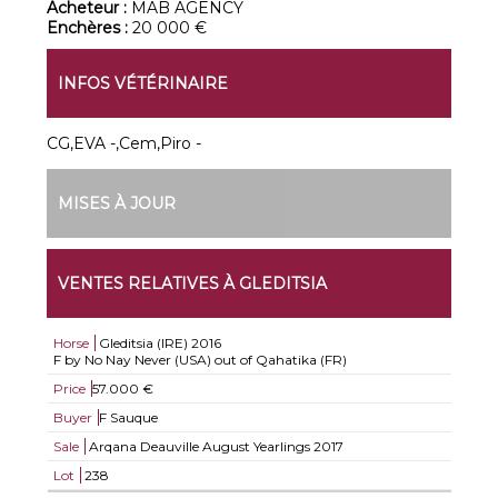
Acheteur :
MAB AGENCY
Enchères :
20 000 €
INFOS VÉTÉRINAIRE
CG,EVA -,Cem,Piro -
MISES À JOUR
VENTES RELATIVES À GLEDITSIA
Horse
Gleditsia (IRE)
2016
F by No Nay Never (USA) out of Qahatika (FR)
Price
57.000 €
Buyer
F Sauque
Sale
Arqana Deauville August Yearlings 2017
Lot
238