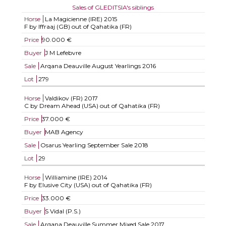
Sales of GLEDITSIA's siblings
Horse
La Magicienne (IRE)
2015
F by Iffraaj (GB) out of Qahatika (FR)
Price
90.000 €
Buyer
J M Lefebvre
Sale
Arqana Deauville August Yearlings 2016
Lot
279
Horse
Valdikov (FR)
2017
C by Dream Ahead (USA) out of Qahatika (FR)
Price
37.000 €
Buyer
MAB Agency
Sale
Osarus Yearling September Sale 2018
Lot
29
Horse
Williamine (IRE)
2014
F by Elusive City (USA) out of Qahatika (FR)
Price
33.000 €
Buyer
S Vidal (P.S.)
Sale
Arqana Deauville Summer Mixed Sale 2017