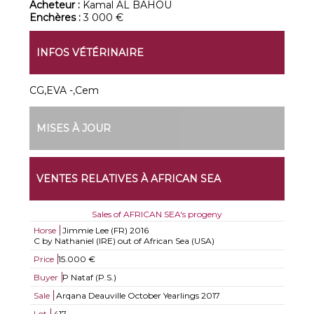
Acheteur :
Kamal AL BAHOU
Enchères :
3 000 €
INFOS VÉTÉRINAIRE
CG,EVA -,Cem
MISES À JOUR
VENTES RELATIVES À AFRICAN SEA
Sales of AFRICAN SEA's progeny
Horse
Jimmie Lee (FR)
2016
C by Nathaniel (IRE) out of African Sea (USA)
Price
15.000 €
Buyer
P Nataf (P.S.)
Sale
Arqana Deauville October Yearlings 2017
Lot
417