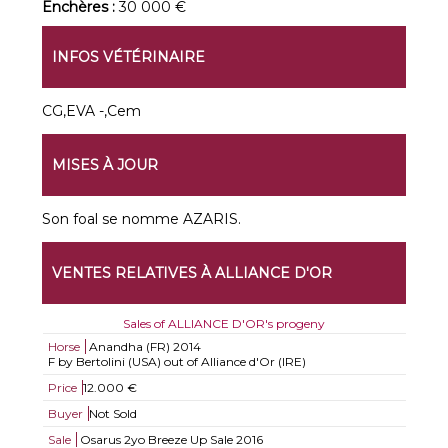
Enchères :
30 000 €
INFOS VÉTÉRINAIRE
CG,EVA -,Cem
MISES À JOUR
Son foal se nomme AZARIS.
VENTES RELATIVES À ALLIANCE D'OR
Sales of ALLIANCE D'OR's progeny
Horse
Anandha (FR)
2014
F by Bertolini (USA) out of Alliance d'Or (IRE)
Price
12.000 €
Buyer
Not Sold
Sale
Osarus 2yo Breeze Up Sale 2016