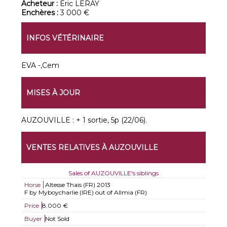
Acheteur :
Eric LERAY
Enchères :
3 000 €
INFOS VÉTÉRINAIRE
EVA -,Cem
MISES À JOUR
AUZOUVILLE : + 1 sortie, 5p (22/06).
VENTES RELATIVES À AUZOUVILLE
Sales of AUZOUVILLE's siblings
Horse
Altesse Thais (FR)
2013
F by Myboycharlie (IRE) out of Allmia (FR)
Price
8.000 €
Buyer
Not Sold