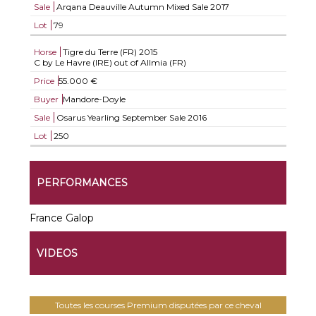
Sale
Arqana Deauville Autumn Mixed Sale 2017
Lot
79
Horse
Tigre du Terre (FR)
2015
C by Le Havre (IRE) out of Allmia (FR)
Price
55.000 €
Buyer
Mandore-Doyle
Sale
Osarus Yearling September Sale 2016
Lot
250
PERFORMANCES
France Galop
VIDEOS
Toutes les courses Premium disputées par ce cheval