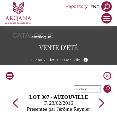
Repository
ENG
CATALOGUE
catalogue
VENTE D'ETÉ
Du 2 au 3 juillet 2019, Deauville
LOT 307 - AUZOUVILLE
F. 23/02/2016
Présentée par Jérôme Reynier