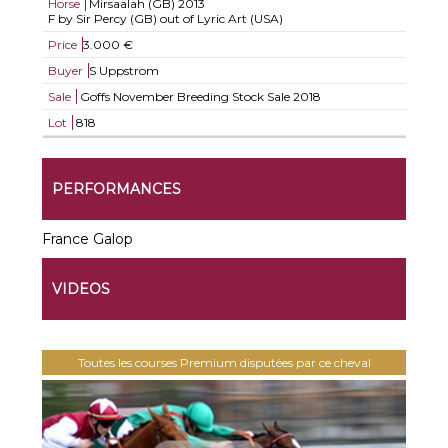
Horse
Mirsaalah (GB)
2013
F by Sir Percy (GB) out of Lyric Art (USA)
Price
3.000 €
Buyer
S Uppstrom
Sale
Goffs November Breeding Stock Sale 2018
Lot
818
PERFORMANCES
France Galop
VIDEOS
Toutes les courses Premium disputées par ce cheval