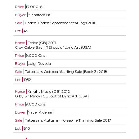
Price
13.000 €
Buyer
Blandford BS
Sale
Baden-Baden September Yearlings 2016
Lot
45
Horse
Fedez (GB)
2017
C by Cable Bay (IRE) out of Lyric Art (USA)
Price
9.000 Gns
Buyer
Luigi Roveda
Sale
Tattersalls October Yearling Sale (Book 3) 2018
Lot
1952
Horse
Knight Music (GB)
2012
G by Sir Percy (GB) out of Lyric Art (USA)
Price
9.000 Gns
Buyer
Nayef Aldehani
Sale
Tattersalls Autumn Horses-in-Training Sale 2017
Lot
810