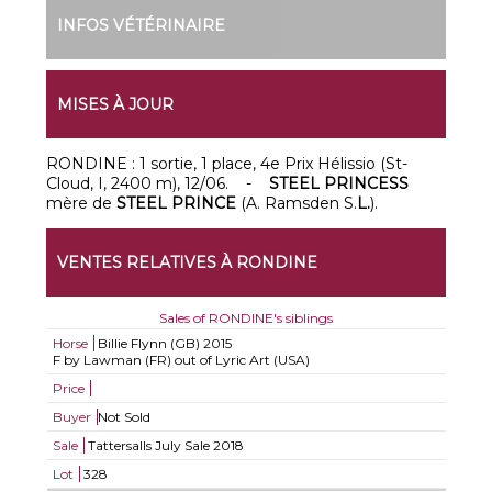
INFOS VÉTÉRINAIRE
MISES À JOUR
RONDINE : 1 sortie, 1 place, 4e Prix Hélissio (St-
Cloud, I, 2400 m), 12/06. -
STEEL PRINCESS
mère de
STEEL PRINCE
(A. Ramsden S.
L.
).
VENTES RELATIVES À RONDINE
Sales of RONDINE's siblings
Horse
Billie Flynn (GB)
2015
F by Lawman (FR) out of Lyric Art (USA)
Price
Buyer
Not Sold
Sale
Tattersalls July Sale 2018
Lot
328