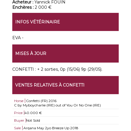
Acheteur :
Yannick FOUIN
Enchères :
2 000 €
INFOS VÉTÉRINAIRE
EVA -
MISES À JOUR
CONFETTI : + 2 sorties, 0p (15/06) 9p (29/05).
VENTES RELATIVES À CONFETTI
Horse
Confetti (FR)
2016
C by Myboycharlie (IRE) out of You Or No One (IRE)
Price
40.000 €
Buyer
Not Sold
Sale
Arqana May 2yo Breeze Up 2018