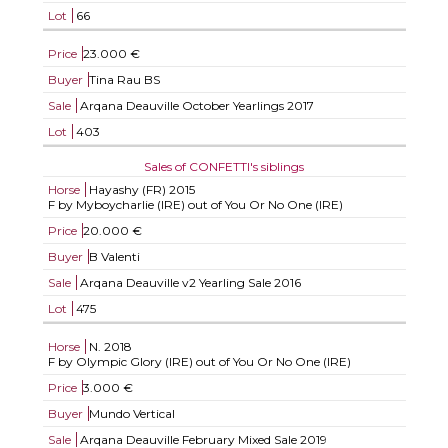
Lot
66
Price
23.000 €
Buyer
Tina Rau BS
Sale
Arqana Deauville October Yearlings 2017
Lot
403
Sales of CONFETTI's siblings
Horse
Hayashy (FR)
2015
F by Myboycharlie (IRE) out of You Or No One (IRE)
Price
20.000 €
Buyer
B Valenti
Sale
Arqana Deauville v2 Yearling Sale 2016
Lot
475
Horse
N.
2018
F by Olympic Glory (IRE) out of You Or No One (IRE)
Price
3.000 €
Buyer
Mundo Vertical
Sale
Arqana Deauville February Mixed Sale 2019