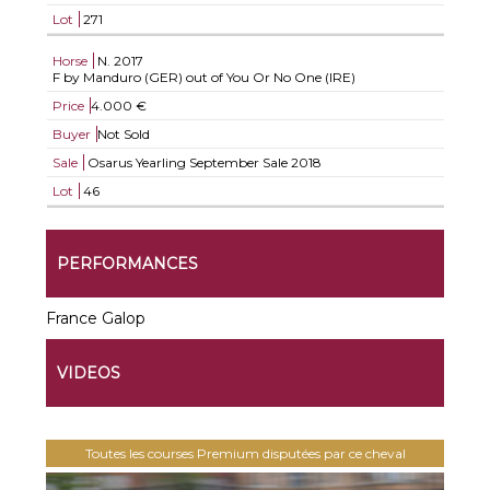
Lot
271
Horse
N.
2017
F by Manduro (GER) out of You Or No One (IRE)
Price
4.000 €
Buyer
Not Sold
Sale
Osarus Yearling September Sale 2018
Lot
46
PERFORMANCES
France Galop
VIDEOS
Toutes les courses Premium disputées par ce cheval