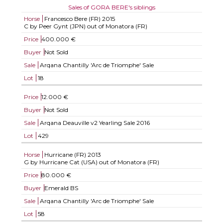
Sales of GORA BERE's siblings
Horse
Francesco Bere (FR)
2015
C by Peer Gynt (JPN) out of Monatora (FR)
Price
400.000 €
Buyer
Not Sold
Sale
Arqana Chantilly 'Arc de Triomphe' Sale
Lot
18
Price
12.000 €
Buyer
Not Sold
Sale
Arqana Deauville v2 Yearling Sale 2016
Lot
429
Horse
Hurricane (FR)
2013
G by Hurricane Cat (USA) out of Monatora (FR)
Price
80.000 €
Buyer
Emerald BS
Sale
Arqana Chantilly 'Arc de Triomphe' Sale
Lot
58