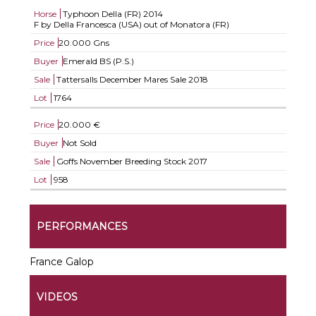
Horse
Typhoon Della (FR)
2014
F by Della Francesca (USA) out of Monatora (FR)
Price
20.000 Gns
Buyer
Emerald BS (P.S.)
Sale
Tattersalls December Mares Sale 2018
Lot
1764
Price
20.000 €
Buyer
Not Sold
Sale
Goffs November Breeding Stock 2017
Lot
958
PERFORMANCES
France Galop
VIDEOS