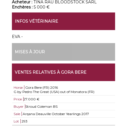
Acheteur :
TINA RAU BLOODSTOCK SARL
Enchères :
5 000 €
INFOS VÉTÉRINAIRE
EVA -
MISES À JOUR
VENTES RELATIVES À GORA BERE
Horse
Gora Bere (FR)
2016
G by Pedro The Great (USA) out of Monatora (FR)
Price
27.000 €
Buyer
Stroud Coleman BS
Sale
Arqana Deauville October Yearlings 2017
Lot
293